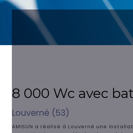
8 000 Wc avec batt
Louverné (53)
AMISUN a réalisé à Louverné une installa