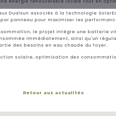
une énergie renouvelable locale tout en opt
ux Dualsun associés à la technologie SolarEd
par panneau pour maximiser les performances
nsommation, le projet intègre une batterie vi
onsommée immédiatement, ainsi qu'un régulat
artie des besoins en eau chaude du foyer.
ction solaire, optimisation des consommatio
Retour aux actualités